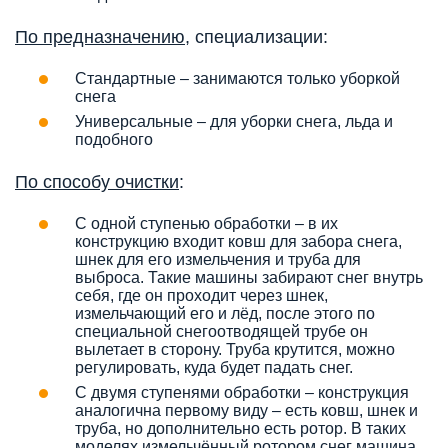
По предназначению
, специализации:
Стандартные – занимаются только уборкой
снега
Универсальные – для уборки снега, льда и
подобного
По способу очистки
:
С одной ступенью обработки – в их
конструкцию входит ковш для забора снега,
шнек для его измельчения и труба для
выброса. Такие машины забирают снег внутрь
себя, где он проходит через шнек,
измельчающий его и лёд, после этого по
специальной снегоотводящей трубе он
вылетает в сторону. Труба крутится, можно
регулировать, куда будет падать снег.
С двумя ступенями обработки – конструкция
аналогична первому виду – есть ковш, шнек и
труба, но дополнительно есть ротор. В таких
моделях измельчённый ротором снег машина