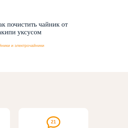
ак почистить чайник от
акипи уксусом
йники и электрочайники
21