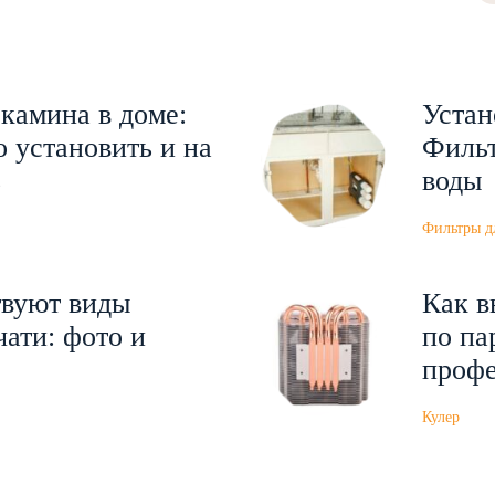
камина в доме:
Устан
о установить и на
Фильт
ь
воды
Фильтры д
твуют виды
Как в
ати: фото и
по па
проф
Кулер