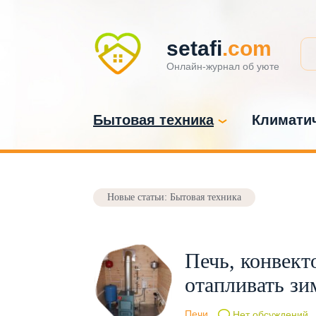
setafi
.com
Онлайн-журнал об уюте
Бытовая техника
Климатич
Новые статьи: Бытовая техника
Печь, конвект
отапливать зи
Печи
Нет обсуждений