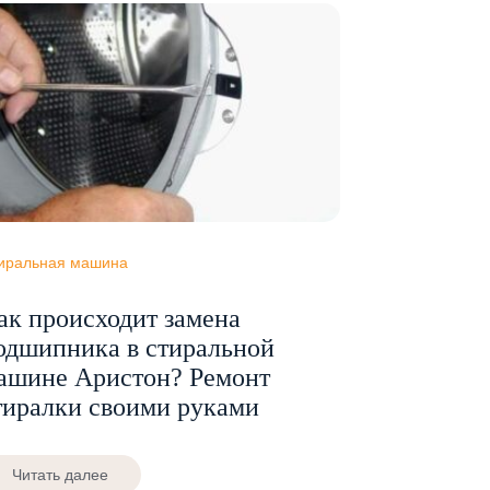
иральная машина
ак происходит замена
одшипника в стиральной
ашине Aристон? Ремонт
тиралки своими руками
Читать далее