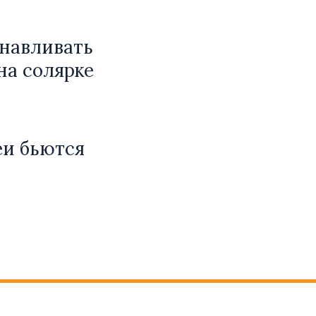
анавливать
на солярке
еи бьются