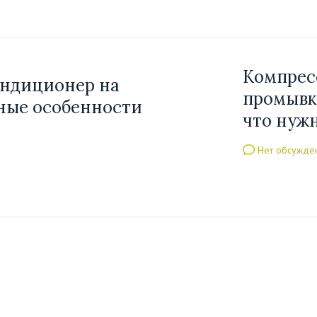
Компрес
ондиционер на
промывк
вные особенности
что нужн
Нет обсужде