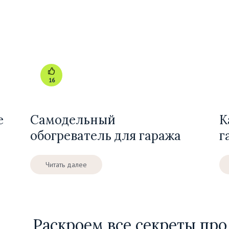
16
е
Самодельный
К
обогреватель для гаража
г
Читать далее
Раскроем все секреты про