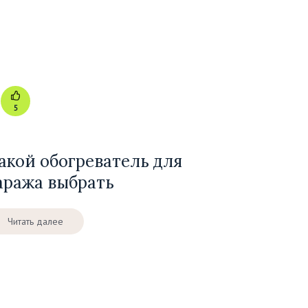
5
акой обогреватель для
аража выбрать
Читать далее