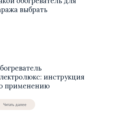
акой обогреватель для
аража выбрать
богреватель
лектролюкс: инструкция
о применению
Читать далее