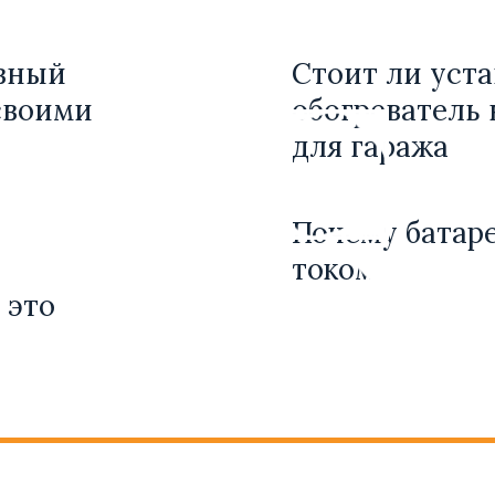
ивный
Стоит ли уст
своими
обогреватель 
для гаража
Почему батар
током
 это