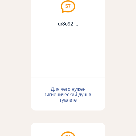
57
qr8o92 ...
Для чего нужен
гигиенический душ в
туалете