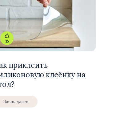
15
ак приклеить
иликоновую клеёнку на
тол?
Читать далее