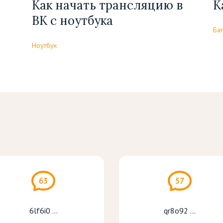
Как начать трансляцию в
К
ВК с ноутбука
Ба
Ноутбук
63
57
6lf6i0 ...
qr8o92 ...