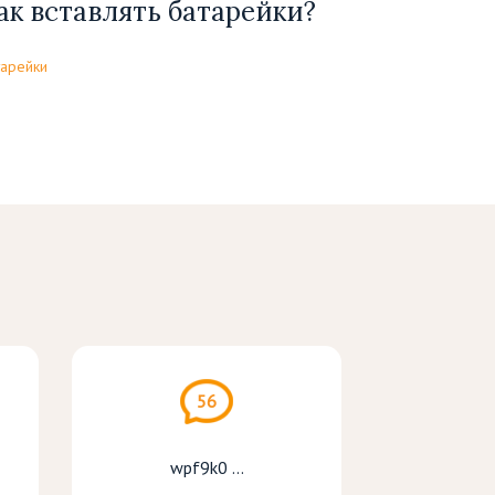
ак вставлять батарейки?
тарейки
56
wpf9k0 ...