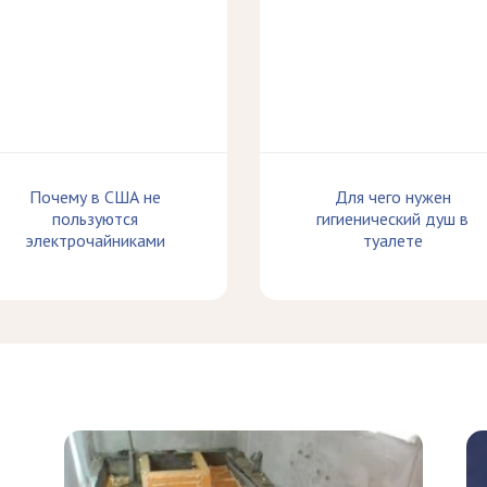
Почему в США не
Для чего нужен
пользуются
гигиенический душ в
электрочайниками
туалете