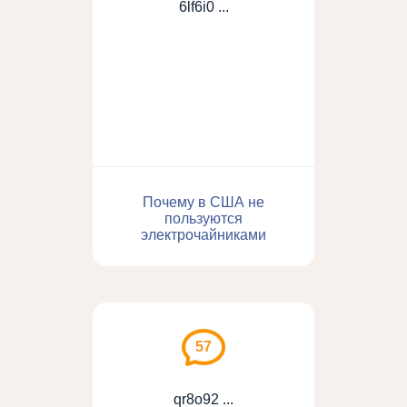
6lf6i0 ...
Почему в США не
пользуются
электрочайниками
57
qr8o92 ...