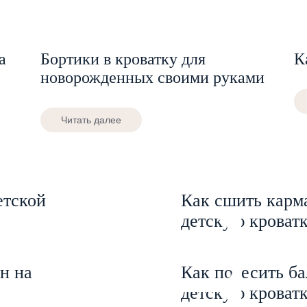
а
Бортики в кроватку для
К
новорожденных своими руками
Читать далее
етской
Как сшить карм
детскую кроват
н на
Как повесить ба
детскую кроват