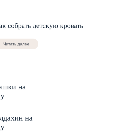
ак собрать детскую кровать
Читать далее
ашки на
ку
лдахин на
ку