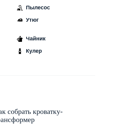
Пылесос
Утюг
Чайник
Кулер
ак собрать кроватку-
рансформер