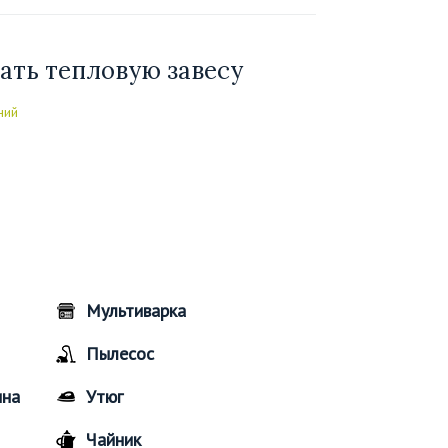
ать тепловую завесу
ний
Мультиварка
Пылесос
ина
Утюг
Чайник