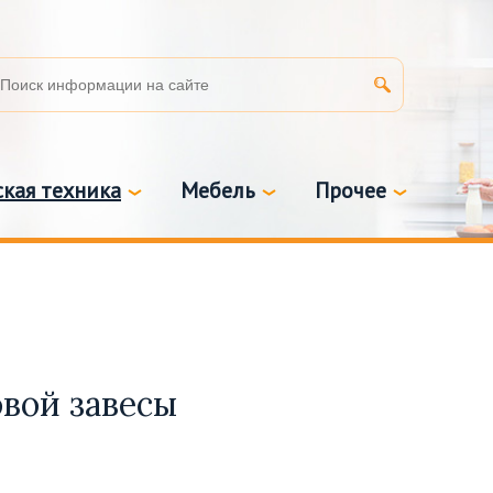
кая техника
Мебель
Прочее
овой завесы