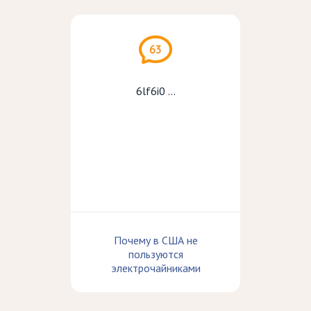
63
6lf6i0 ...
Почему в США не
пользуются
электрочайниками