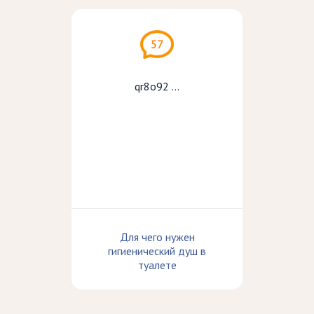
57
qr8o92 ...
Для чего нужен
гигиенический душ в
туалете