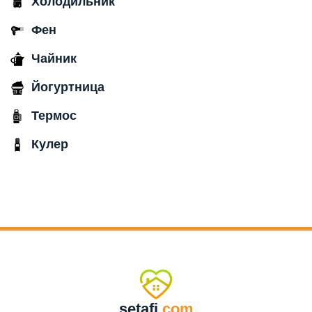
Холодильник
Фен
Чайник
Йогуртница
Термос
Кулер
setafi
.com