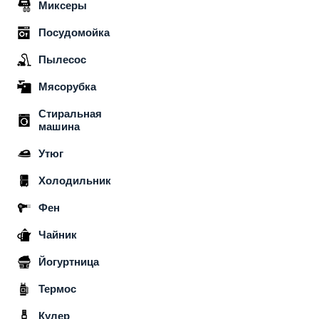
Миксеры
Посудомойка
Пылесос
Мясорубка
Стиральная
машина
Утюг
Холодильник
Фен
Чайник
Йогуртница
Термос
Кулер