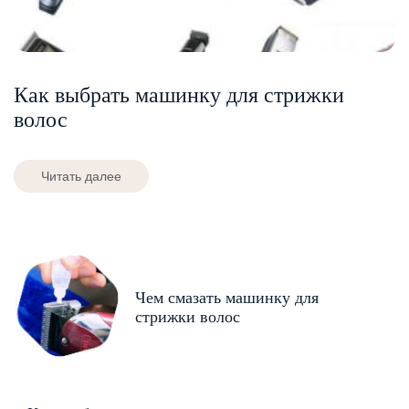
Как выбрать машинку для стрижки
волос
Читать далее
Чем смазать машинку для
стрижки волос