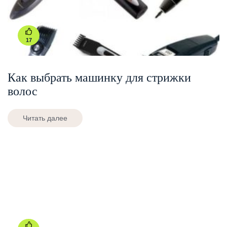
17
Как выбрать машинку для стрижки
волос
Читать далее