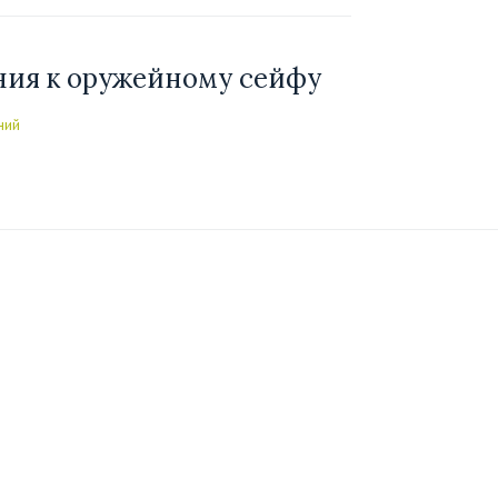
ния к оружейному сейфу
ний