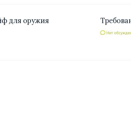
йф для оружия
Требова
Нет обсужде