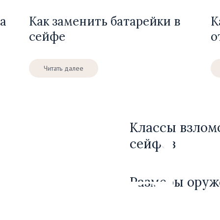
ма
Как заменить батарейки в
К
сейфе
о
Читать далее
Классы взлом
сейфов
Размеры оруж