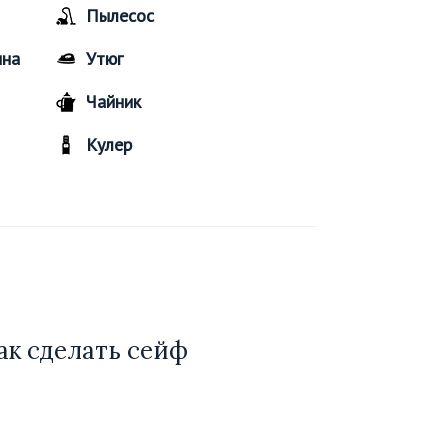
Пылесос
ина
Утюг
Чайник
Кулер
ак сделать сейф