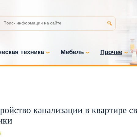
еская техника
Мебель
Прочее
тройство канализации в квартире с
ики
й