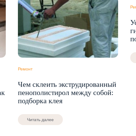
Ре
У
г
п
Ремонт
Чем склеить экструдированный
ак
пенополистирол между собой:
подборка клея
Читать далее