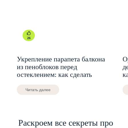
26
Укрепление парапета балкона
О
из пеноблоков перед
д
остеклением: как сделать
к
Читать далее
Раскроем все секреты про