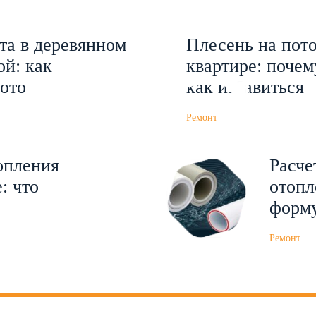
та в деревянном
Плесень на пото
ой: как
квартире: почем
фото
как избавиться
Ремонт
опления
Расче
: что
отопл
форму
Ремонт