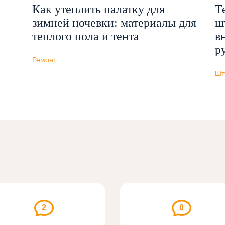
Как утеплить палатку для
Т
зимней ночевки: материалы для
ш
теплого пола и тента
в
р
Ремонт
Шт
2
0