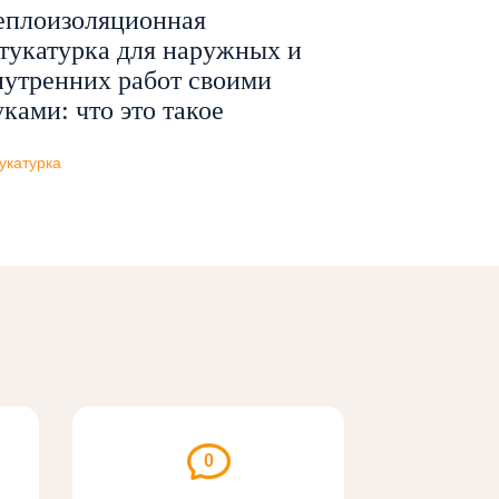
еплоизоляционная
тукатурка для наружных и
нутренних работ своими
уками: что это такое
укатурка
0