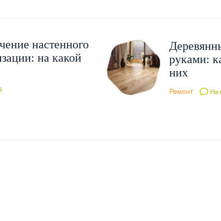
чение настенного
Деревянны
изации: на какой
руками: ка
них
й
Ремонт
Нет