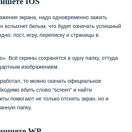
аншете IOS
ражения экрана, надо одновременно зажать
н вспыхнет белым, что будет означать успешный
дно: пост, игру, переписку и страницы в
о». Всё скрины сохранятся в одну папку, оттуда
ндартным изображением.
сработал, то можно скачать официальное
обходимо вбить слово
“
screen” и найти
ты помогают не только отснять экран, но и
занную папку.
ланшете WP