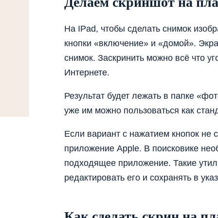
Делаем скриншот на пл
На IPad, чтобы сделать снимок изоб
кнопки «включение» и «домой». Экра
снимок.
Заскринить
можно всё что уго
Интернете.
Результат будет лежать в папке «фот
уже им можно пользоваться как ста
Если вариант с нажатием кнопок не 
приложение Apple. В поисковике не
подходящее приложение. Такие утили
редактировать его и сохранять в ука
Как сделать скрин на п