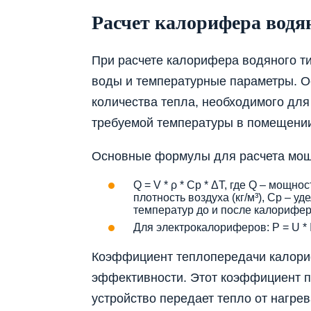
Расчет калорифера водя
При расчете калорифера водяного т
воды и температурные параметры. О
количества тепла, необходимого дл
требуемой температуры в помещени
Основные формулы для расчета мощ
Q = V * ρ * Cp * ΔT, где Q – мощнос
плотность воздуха (кг/м³), Cp – уд
температур до и после калорифера
Для электрокалориферов: P = U * I,
Коэффициент теплопередачи калориф
эффективности. Этот коэффициент п
устройство передает тепло от нагрев