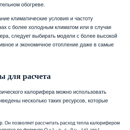
тельном обогреве.
ание климатические условия и частоту
нах с более холодным климатом или в случае
ера, следует выбирать модели с более высокой
ивное и экономичное отопление даже в самые
ы для расчета
трического калорифера можно использовать
иведены несколько таких ресурсов, которые
тор. Он позволяет рассчитать расход тепла калорифером
ется по формуле Q = L ∙ ρ ∙ c ∙ (t н – t п), где L —