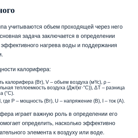
ного
ипа учитываются объем проходящей через него
сновная задача заключается в определении
я эффективного нагрева воды и поддержания
и.
ности калорифера:
ть калорифера (Вт), V – объем воздуха (м³/с), ρ –
ельная теплоемкость воздуха (Дж/(кг·°C)), ΔT – разница
 (°C).
 где P – мощность (Вт), U – напряжение (В), I – ток (А).
ера играет важную роль в определении его
омогает определить, насколько эффективно
ательного элемента к воздуху или воде.