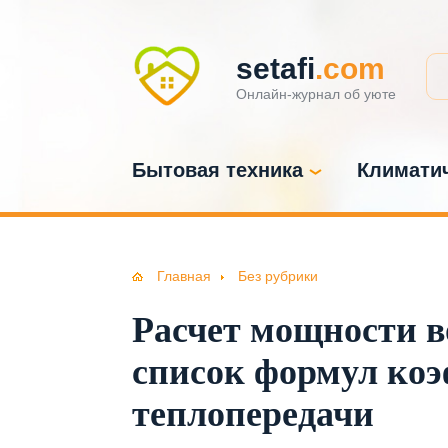
setafi
.com
Онлайн-журнал об уюте
Бытовая техника
Климатич
Главная
Без рубрики
Расчет мощности в
список формул ко
теплопередачи