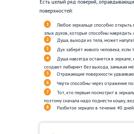
Есть целый ряд поверий, оправдывающ
поверхностей:
Любое зеркальце способно открыть п
злых духов, которые способны навредить
Душа, выходя из тела, может напуга
Дух заберёт живого человека, если 
Душа навсегда останется в зеркале,
создают лабиринт без выхода, замыкая мё
Отражающие поверхности удваивают
Черти способны через отражение пох
Тот, кто первым посмотрит в зеркал
поэтому сначала надо поднести кошку, вед
Разбитое зеркало в течение 40 дней