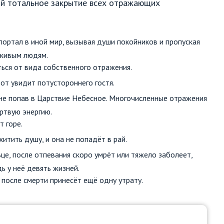
ий тотальное закрытие всех отражающих
ортал в иной мир, вызывая души покойников и пропуская
 живым людям.
ться от вида собственного отражения.
тот увидит потустороннего гостя.
 не попав в Царствие Небесное. Многочисленные отражения
ртвую энергию.
 горе.
итить душу, и она не попадёт в рай.
ьце, после отпевания скоро умрёт или тяжело заболеет,
ь у неё девять жизней.
 после смерти принесёт ещё одну утрату.