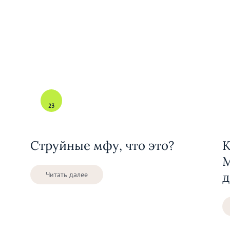
23
Струйные мфу, что это?
К
М
д
Читать далее