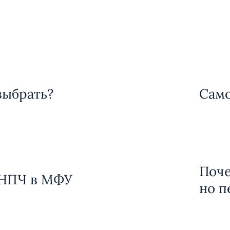
выбрать?
Сам
Поче
СНПЧ в МФУ
но п