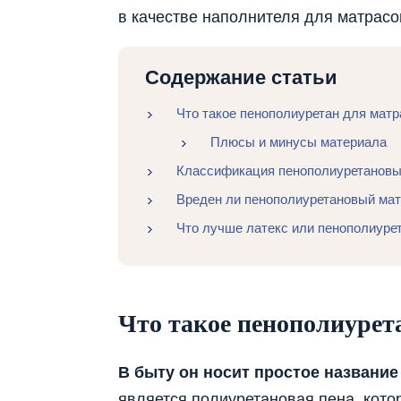
в качестве наполнителя для матрасо
Содержание статьи
Что такое пенополиуретан для матр
Плюсы и минусы материала
Классификация пенополиуретановы
Вреден ли пенополиуретановый мат
Что лучше латекс или пенополиурет
Что такое пенополиурет
В быту он носит простое название
является полиуретановая пена, кот