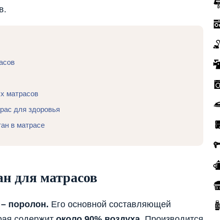
в.
асов
х матрасов
рас для здоровья
ан в матрасе
ан для матрасов
 – поролон.
Его основной составляющей
орая содержит
около 90% воздуха
. Производится