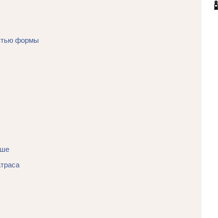
мятью формы
чше
атраса