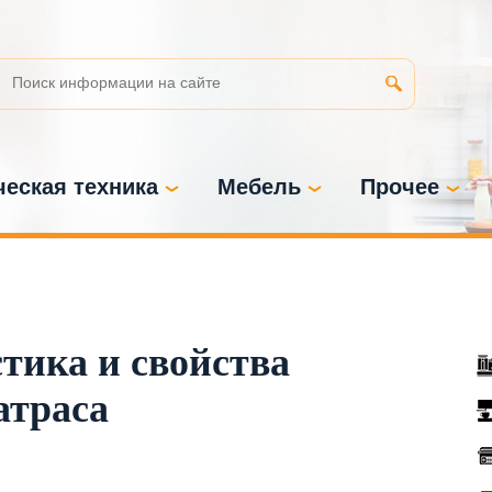
еская техника
Мебель
Прочее
стика и свойства
атраса