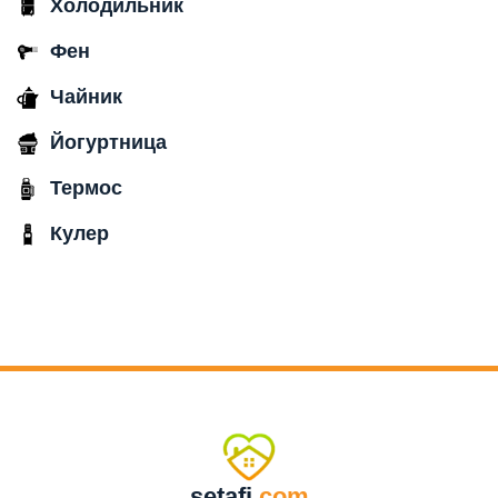
Холодильник
Фен
Чайник
Йогуртница
Термос
Кулер
setafi
.com