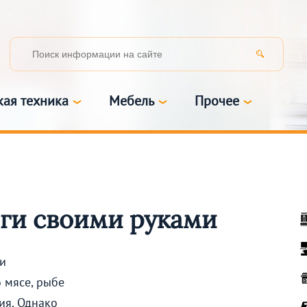
кая техника
Мебель
Прочее
яги своими руками
и
о мясе, рыбе
ия. Однако