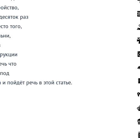
ройство,
десяток раз
сто того,
ьни,
з
трукции
ечь что
-под
и пойдёт речь в этой статье.