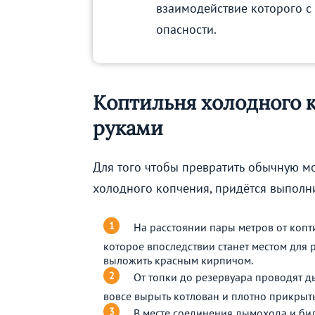
взаимодействие которого с
опасности.
Коптильня холодного 
руками
Для того чтобы превратить обычную м
холодного копчения, придётся выполн
На расстоянии пары метров от копти
которое впоследствии станет местом для 
выложить красным кирпичом.
От топки до резервуара проводят д
вовсе вырыть котлован и плотно прикрыт
В месте соединения дымохода и би