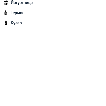
Йогуртница
Термос
Кулер