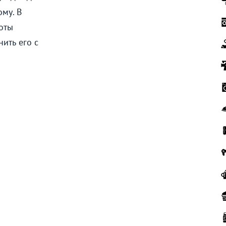
ому. В
боты
нить его с