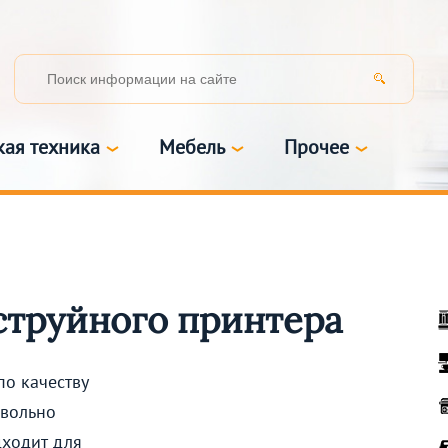
кая техника
Мебель
Прочее
струйного принтера
по качеству
овольно
дходит для