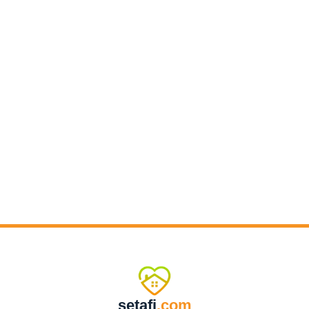
setafi
.com