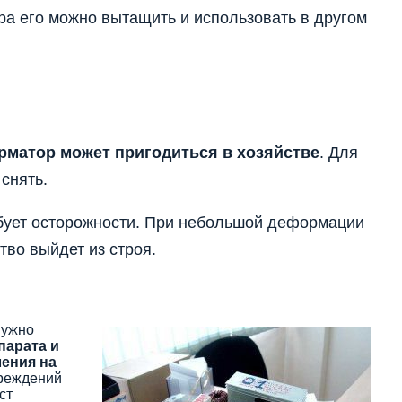
ра его можно вытащить и использовать в другом
матор может пригодиться в хозяйстве
. Для
 снять.
ебует осторожности. При небольшой деформации
тво выйдет из строя.
нужно
парата и
ения на
вреждений
ст