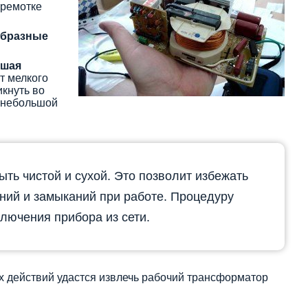
еремотке
образные
ьшая
т мелкого
икнуть во
 небольшой
ыть чистой и сухой. Это позволит избежать
ений и замыканий при работе. Процедуру
ключения прибора из сети.
х действий удастся извлечь рабочий трансформатор