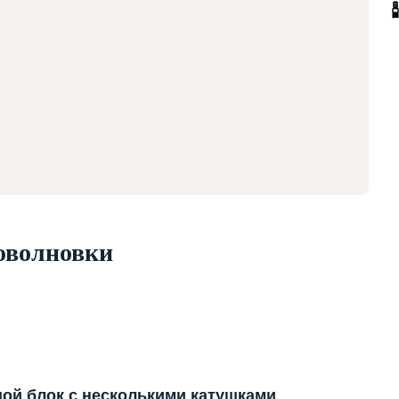
оволновки
ой блок с несколькими катушками
.