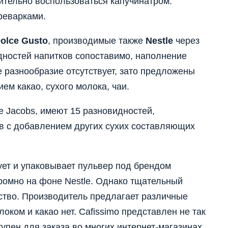
ительно воспользоваться капучинатром.
феварками.
olce Gusto
, производимые также
Nestle
через
дностей напитков сопоставимо, наполнение
 разнообразие отсутствует, зато предложены
ем какао, сухого молока, чаи.
 Jacobs, имеют 15 разновидностей,
 с добавлением других сухих составляющих
ет и упаковывает пульвер под брендом
кромно на фоне Nestle. Однако тщательный
ство. Производитель предлагает различные
локом и какао нет. Cafissimo представлен не так
упен для заказа во многих интернет-магазинах.