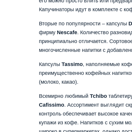
его можно просто влить или предвар
Капучинаторы идут в комплекте с ко
Вторые по популярности – капсулы
D
фирму
Nescafe
. Количество разнови
принципиально отличается. Сортовое
многочисленные напитки с добавлени
Капсулы
Tassimo
, наполняемые кофе
преимущественно кофейных напитков
(молоко, какао).
Всемирно любимый
Tchibo
таблетиру
Cafissimo
. Ассортимент выглядит с
контроль обеспечивает высокое каче
купажи из кофе. Напитков с сухим мо
широко в супермаркетах, однако дост