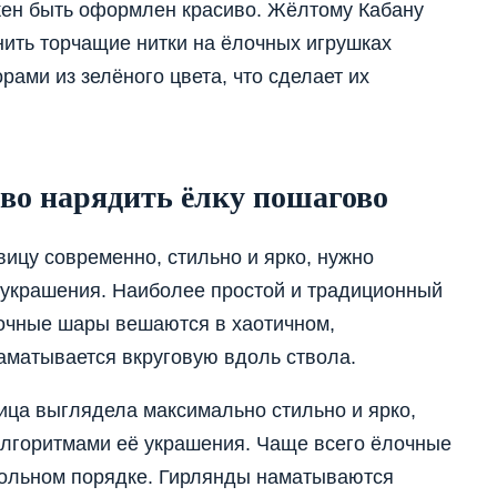
жен быть оформлен красиво. Жёлтому Кабану
нить торчащие нитки на ёлочных игрушках
ами из зелёного цвета, что сделает их
иво нарядить ёлку пошагово
ицу современно, стильно и ярко, нужно
 украшения. Наиболее простой и традиционный
лочные шары вешаются в хаотичном,
аматывается вкруговую вдоль ствола.
ица выглядела максимально стильно и ярко,
лгоритмами её украшения. Чаще всего ёлочные
вольном порядке. Гирлянды наматываются