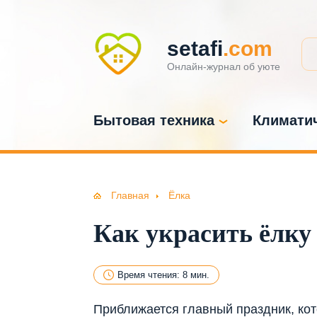
setafi
.com
Онлайн-журнал об уюте
Бытовая техника
Климатич
Главная
Ёлка
Как украсить ёлку 
Время чтения: 8 мин.
Приближается главный праздник, кот