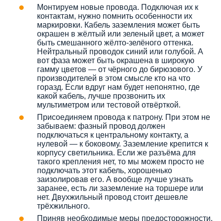
Монтируем новые провода. Подключая их к
контактам, нужно помнить особенности их
маркировки. Кабель заземления может быть
окрашен в жёлтый или зеленый цвет, а может
быть смешанного жёлто-зелёного оттенка.
Нейтральный проводок синий или голубой. А
вот фаза может быть окрашена в широкую
гамму цветов — от чёрного до бирюзового. У
производителей в этом смысле кто на что
горазд. Если вдруг нам будет непонятно, где
какой кабель, лучше прозвонить их
мультиметром или тестовой отвёрткой.
Присоединяем провода к патрону. При этом не
забываем: фазный провод должен
подключаться к центральному контакту, а
нулевой — к боковому. Заземление крепится к
корпусу светильника. Если же разъёма для
такого крепления нет, то мы можем просто не
подключать этот кабель, хорошенько
заизолировав его. А вообще лучше узнать
заранее, есть ли заземление на торшере или
нет. Двухжильный провод стоит дешевле
трёхжильного.
Приняв необходимые меры предосторожности,