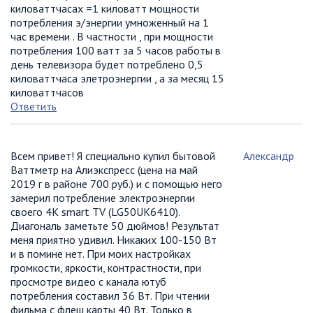
киловаттчасах =1 киловатт мощности
потребления э/энергии умноженный на 1
час времени . В частности , при мощности
потребления 100 ватт за 5 часов работы в
день телевизора будет потреблено 0,5
киловаттчаса элетроэнергии , а за месяц 15
киловаттчасов
Ответить
Всем привет! Я специально купил бытовой
Александр
Ваттметр на Алиэкспресс (цена на май
2019 г в районе 700 руб.) и с помощью него
замерил потребление электроэнергии
своего 4К smart TV (LG50UK6410).
Диагональ заметьте 50 дюймов! Результат
меня приятно удивил. Никаких 100-150 Вт
и в помине нет. При моих настройках
громкости, яркости, контрастности, при
просмотре видео с канала ютуб
потребления составил 36 Вт. При чтении
фильма с флеш карты 40 Вт. Только в