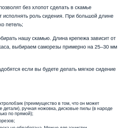
позволят без хлопот сделать в скамье
т исполнять роль сидения. При большой длине
о петель;
бирать нашу скамью. Длина крепежа зависит от
каса, выбираем саморезы примерно на 25–30 мм
добятся если вы будете делать мягкое сидение
ктролобзик (преимущество в том, что он может
ые детали), ручная ножовка, дисковые пилы (в народе
ько по прямой);
орезов;
ска не обработана. Можно для зачистки