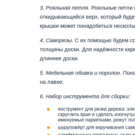
3.
Рояльная петля.
Рояльные петли 
откидывающийся верх, который буде
крышки может понадобиться нескольк
4.
Саморезы.
С их помощью будем со
толщины доски. Для надёжности кар
длиннее доски.
5.
Мебельная обивка и поролон.
Пона
на лавке;
6.
Набор инструмента для сборки:
инструмент для резки дерева: эле
скруглить края и сделать изогнут
именуемые паркетками, режут тол
шуруповёрт для вкручивания сам
шлифмашинка пригодится, если до