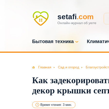
setafi
.com
Онлайн-журнал об уюте
Бытовая техника
Климатич
Главная
Сад и огород
Благоустройст
Как задекорировать
декор крышки септ
Время чтения: 3 мин.