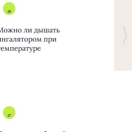
20
Можно ли дышать
ингалятором при
температуре
27