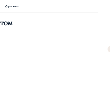
@pinterest
нтом