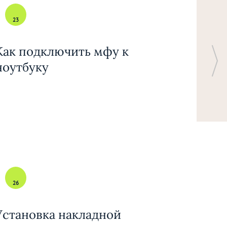
23
Как подключить мфу к
ноутбуку
26
Установка накладной