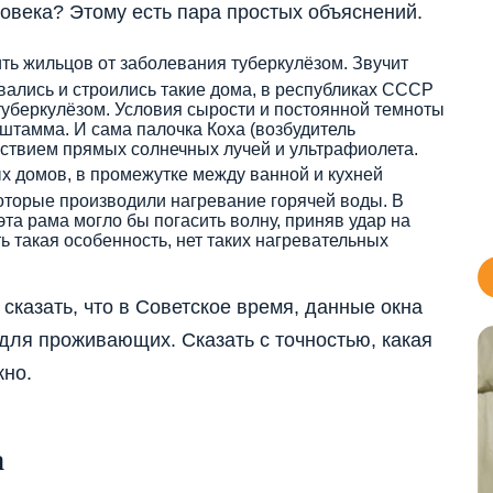
ловека? Этому есть пара простых объяснений.
ть жильцов от заболевания туберкулёзом. Звучит
овались и строились такие дома, в республиках СССР
туберкулёзом. Условия сырости и постоянной темноты
штамма. И сама палочка Коха (возбудитель
йствием прямых солнечных лучей и ультрафиолета.
ых домов, в промежутке между ванной и кухней
которые производили нагревание горячей воды. В
 эта рама могло бы погасить волну, приняв удар на
ть такая особенность, нет таких нагревательных
сказать, что в Советское время, данные окна
 для проживающих. Сказать с точностью, какая
жно.
а