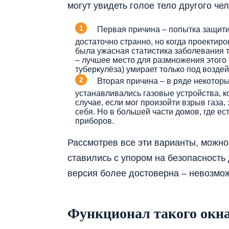
могут увидеть голое тело другого че
Первая причина – попытка защити
достаточно странно, но когда проектир
была ужасная статистика заболевания 
– лучшее место для размножения этого 
туберкулёза) умирает только под возде
Вторая причина – в ряде некотор
устанавливались газовые устройства, 
случае, если мог произойти взрыв газа,
себя. Но в большей части домов, где ес
приборов.
Рассмотрев все эти варианты, можно 
ставились с упором на безопасность
версия более достоверна – невозмо
Функционал такого окн