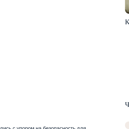
К
Ч
лись с упором на безопасность для