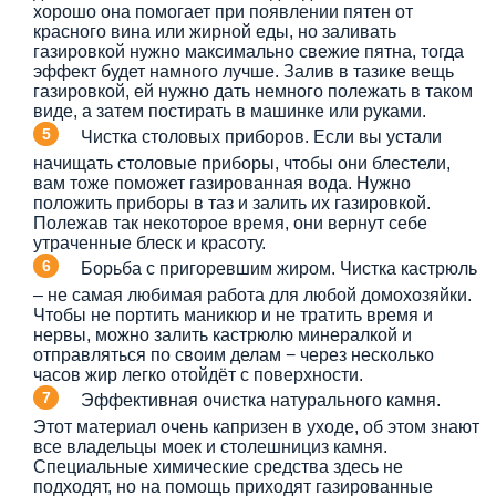
хорошо она помогает при появлении пятен от
красного вина или жирной еды, но заливать
газировкой нужно максимально свежие пятна, тогда
эффект будет намного лучше. Залив в тазике вещь
газировкой, ей нужно дать немного полежать в таком
виде, а затем постирать в машинке или руками.
Чистка столовых приборов. Если вы устали
начищать столовые приборы, чтобы они блестели,
вам тоже поможет газированная вода. Нужно
положить приборы в таз и залить их газировкой.
Полежав так некоторое время, они вернут себе
утраченные блеск и красоту.
Борьба с пригоревшим жиром. Чистка кастрюль
– не самая любимая работа для любой домохозяйки.
Чтобы не портить маникюр и не тратить время и
нервы, можно залить кастрюлю минералкой и
отправляться по своим делам − через несколько
часов жир легко отойдёт с поверхности.
Эффективная очистка натурального камня.
Этот материал очень капризен в уходе, об этом знают
все владельцы моек и столешнициз камня.
Специальные химические средства здесь не
подходят, но на помощь приходят газированные