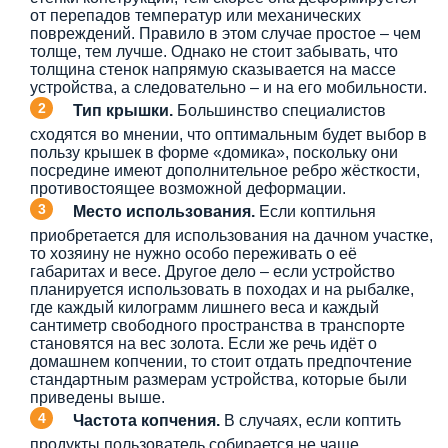
от перепадов температур или механических
повреждений. Правило в этом случае простое – чем
толще, тем лучше. Однако не стоит забывать, что
толщина стенок напрямую сказывается на массе
устройства, а следовательно – и на его мобильности.
Тип крышки.
Большинство специалистов
сходятся во мнении, что оптимальным будет выбор в
пользу крышек в форме «домика», поскольку они
посредине имеют дополнительное ребро жёсткости,
противостоящее возможной деформации.
Место использования.
Если коптильня
приобретается для использования на дачном участке,
то хозяину не нужно особо переживать о её
габаритах и весе. Другое дело – если устройство
планируется использовать в походах и на рыбалке,
где каждый килограмм лишнего веса и каждый
сантиметр свободного пространства в транспорте
становятся на вес золота. Если же речь идёт о
домашнем копчении, то стоит отдать предпочтение
стандартным размерам устройства, которые были
приведены выше.
Частота копчения.
В случаях, если коптить
продукты пользователь собирается не чаще