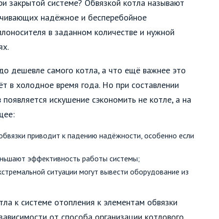
ри закрытой системе? Обвязкой котла называют
ечивающих надёжное и бесперебойное
плоносителя в заданном количестве и нужной
ях.
здо дешевле самого котла, а что ещё важнее это
т в холодное время года. Но при составлении
появляется искушение сэкономить не котле, а на
щее:
обвязки приводит к падению надёжности, особенно если
еньшают эффективность работы системы;
кстремальной ситуации могут вывести оборудование из
ла к системе отопления к элементам обвязки
 зависимости от способа организации котлового