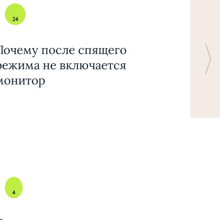
24
Почему после спящего
режима не включается
монитор
4