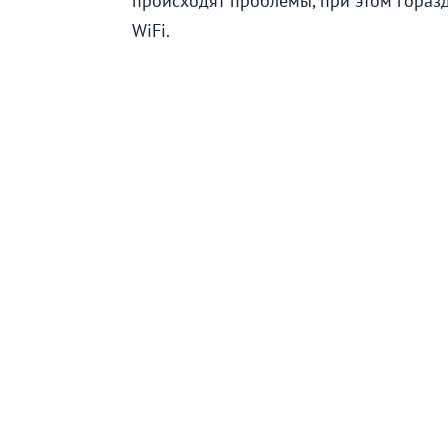
происходят проблемы, при этом горазд
WiFi.