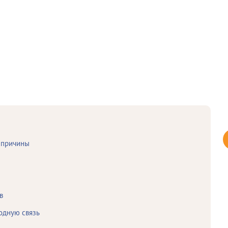
: причины
в
одную связь