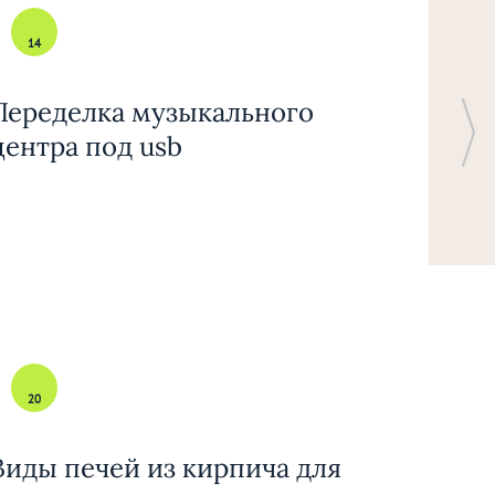
14
Переделка музыкального
центра под usb
20
Виды печей из кирпича для