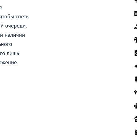
е
чтобы спеть
ей очереди.
ри наличии
ьного
его лишь
ожение.