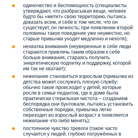
одиночество и беспомощность (специалисты
утверждают, что разбрасывая вещи, человек
будто бы «метит» свою территорию, пытаясь
доказать всем, и себе в том числе, что он
существует, он личность; при появлении второй
половины такое поведение уже неуместно, но
старые привычки уходят медленно и нехотя);
нехватка внимания (неуверенные в себе люди
стараются привлечь таким образом к себе
больше внимания, стараясь получить
энергетическую подпитку и поддержку, которой
им так не хватает);
нежелание становиться взрослым (привычка из
детства может сослужить плохую службу:
обычно такое происходит у детей, которые
росли в семье педантов, где в доме была
практически стерильная чистота − созданием
беспорядка они бунтовали, пытаясь установить
собственные порядки, привычка легко
переходит во взрослый возраст и появляется
нежелание что-либо менять);
постоянное чувство тревоги (такое часто
случается у людей, глубоко погружённых в