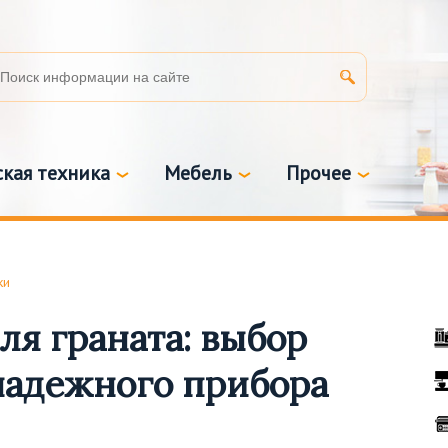
кая техника
Мебель
Прочее
ки
я граната: выбор
надежного прибора