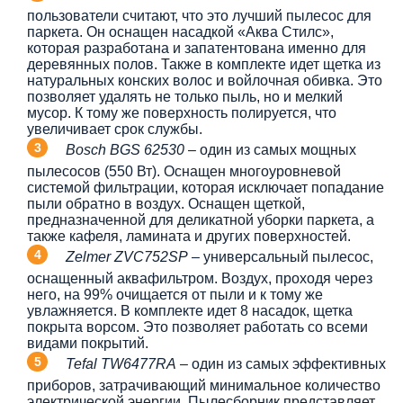
пользователи считают, что это лучший пылесос для
паркета. Он оснащен насадкой «Аква Стилс»,
которая разработана и запатентована именно для
деревянных полов. Также в комплекте идет щетка из
натуральных конских волос и войлочная обивка. Это
позволяет удалять не только пыль, но и мелкий
мусор. К тому же поверхность полируется, что
увеличивает срок службы.
Bosch BGS 62530
– один из самых мощных
пылесосов (550 Вт). Оснащен многоуровневой
системой фильтрации, которая исключает попадание
пыли обратно в воздух. Оснащен щеткой,
предназначенной для деликатной уборки паркета, а
также кафеля, ламината и других поверхностей.
Zelmer ZVC752SP
– универсальный пылесос,
оснащенный аквафильтром. Воздух, проходя через
него, на 99% очищается от пыли и к тому же
увлажняется. В комплекте идет 8 насадок, щетка
покрыта ворсом. Это позволяет работать со всеми
видами покрытий.
Tefal TW6477RA
– один из самых эффективных
приборов, затрачивающий минимальное количество
электрической энергии. Пылесборник представляет