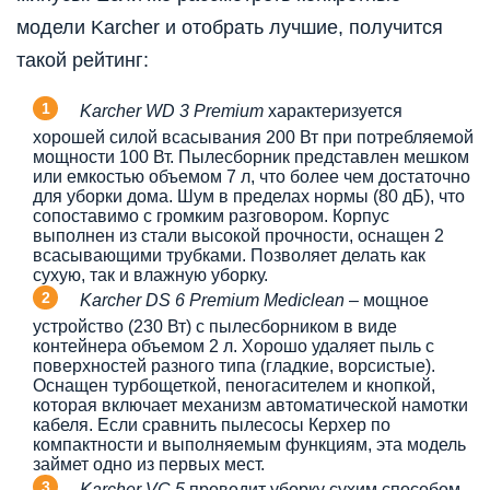
модели Karcher и отобрать лучшие, получится
такой рейтинг:
Karcher WD 3 Premium
характеризуется
хорошей силой всасывания 200 Вт при потребляемой
мощности 100 Вт. Пылесборник представлен мешком
или емкостью объемом 7 л, что более чем достаточно
для уборки дома. Шум в пределах нормы (80 дБ), что
сопоставимо с громким разговором. Корпус
выполнен из стали высокой прочности, оснащен 2
всасывающими трубками. Позволяет делать как
сухую, так и влажную уборку.
Karcher DS 6 Premium Mediclean
– мощное
устройство (230 Вт) с пылесборником в виде
контейнера объемом 2 л. Хорошо удаляет пыль с
поверхностей разного типа (гладкие, ворсистые).
Оснащен турбощеткой, пеногасителем и кнопкой,
которая включает механизм автоматической намотки
кабеля. Если сравнить пылесосы Керхер по
компактности и выполняемым функциям, эта модель
займет одно из первых мест.
Karcher VC 5
проводит уборку сухим способом,