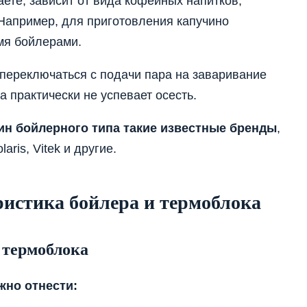
те, зависит от вида кофейных напитков,
Например, для приготовления капучино
мя бойлерами.
переключаться с подачи пара на заваривание
 практически не успевает осесть.
н бойлерного типа такие известные бренды
,
olaris, Vitek и другие.
истика бойлера и термоблока
 термоблока
жно отнести: