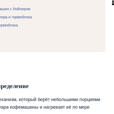
машин с бойлером
лера и термоблока
ермоблока
пределение
еханизм, который берёт небольшими порциями
вуара кофемашины и нагревает её по мере