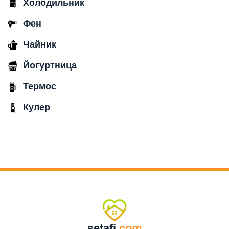
Холодильник
Фен
Чайник
Йогуртница
Термос
Кулер
setafi
.com