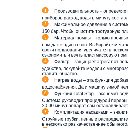
Производительность – определяет
приборов расход воды в минуту составл
Максимальное давление в системе
150 бар. Чтобы очистить тротуарную пл
Материал помпы – только прочны
вам даже один сезон. Выбирайте металл
сроки пользования увеличатся в нескол
сэкономить и взять пластмассовую помпу
Фильтр – защищает агрегат от по
удобства, покупайте модели с многора
ставить обратно.
Нагрев воды – эта функция добави
водоснабжения. Да и машину зимой нель
Функция Total Stop – экономит во
Система руководит процедурой перерыв
20-30 минут аппарат сам останавливает
Комплектация насадками – значит
Струйные трубки, пенные распределите
в несколько раз качественнее обычного