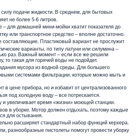
 силу подачи жидкости. В среднем, для бытовых
яет не более 5-6 литров.
 – для домашней мини-мойки хватит показателя до
итку или транспортное средство – вполне достаточно.
е составляющие. Пластиковый вариант не прослужит
ические варианты, по типу латуни или силумина –
ько раз. Важный момент – если все же решили
, то такая для горячей воды не подойдет.
падания мусора из водной среды. Для большего
зовыми системами фильтрации, которые можно мыть и
т в цене прибора, но и избавит от централизованного
зя под холодную воду – все потрескается.
ду и увеличивает время «жизни» моющей станции.
ов в уборке. Мотор должен отдыхать, поэтому каждые
ся для остывания.
ельно расширяет стандартный набор функций керхера.
ли, разнообразные пистолеты помогут провести уборку
.