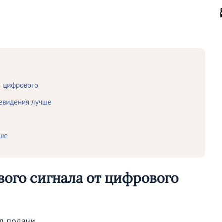
т цифрового
левидения лучше
чше
вого сигнала от цифрового
д подачи