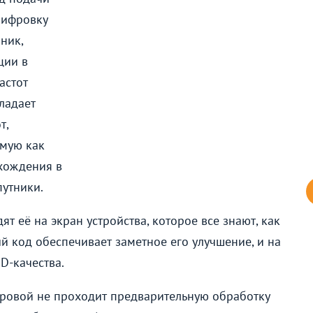
шифровку
ник,
ции в
астот
ладает
т,
ямую как
ахождения в
путники.
её на экран устройства, которое все знают, как
 код обеспечивает заметное его улучшение, и на
D-качества.
фровой не проходит предварительную обработку