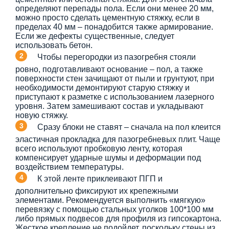
определяют перепады пола. Если они менее 20 мм,
можно просто сделать цементную стяжку, если в
пределах 40 мм – понадобится также армирование.
Если же дефекты существенные, следует
использовать бетон.
Чтобы перегородки из пазогребня стояли
ровно, подготавливают основание – пол, а также
поверхности стен зачищают от пыли и грунтуют, при
необходимости демонтируют старую стяжку и
приступают к разметке с использованием лазерного
уровня. Затем замешивают состав и укладывают
новую стяжку.
Сразу блоки не ставят – сначала на пол клеится
эластичная прокладка для пазогребневых плит. Чаще
всего используют пробковую ленту, которая
компенсирует ударные шумы и деформации под
воздействием температуры.
К этой ленте приклеивают ПГП и
дополнительно фиксируют их крепежными
элементами. Рекомендуется выполнить «мягкую»
перевязку с помощью стальных уголков 100*100 мм
либо прямых подвесов для профиля из гипсокартона.
Жесткое крепление не подойдет, поскольку стены из