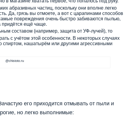
 в магазине хватать первое, что попалось под руку.
аких абразивных частиц, поскольку они вполне легко
ть. Да, грязь вы отмоете, а вот с царапинами способов
и самые повреждения очень быстро забиваются пылью,
а придётся ещё чаще.
ным составом (например, защита от УФ-лучей), то
рать с учётом этой особенности. В некоторых случаях
о спиртом, нашатырём или другими агрессивными
@chistoto.ru
 Зачастую его приходится отмывать от пыли и
трогие, но легко выполнимые: