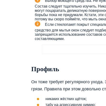
Выбор моющего средства. Не нужно
Состав следует тщательно изучить. Ник
могут поцарапать деликатную поверхнос
борьбы пока не придумали. Кстати, эт
потому вы скоро поймёте, что мыть окн
Если стеклопакет покрыт специаль
средство для мытья окон следует подби
запрещается использование составов с
составляющими.
Профиль
Он тоже требует регулярного ухода.
грязи. Правила при этом довольно с
никаких жёстких щёток;
табу на агрессивную химию;